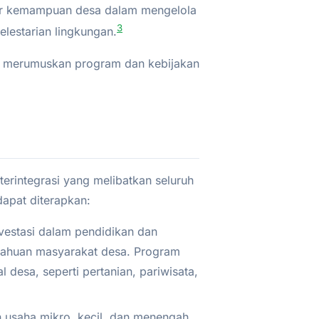
 kemampuan desa dalam mengelola
3
lestarian lingkungan.
at merumuskan program dan kebijakan
erintegrasi yang melibatkan seluruh
dapat diterapkan:
vestasi dalam pendidikan dan
etahuan masyarakat desa. Program
 desa, seperti pertanian, pariwisata,
saha mikro, kecil, dan menengah