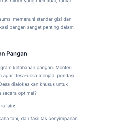
frastruktur yang memadai, rantai
.
umsi memenuhi standar gizi dan
ikasi pangan sangat penting dalam
an Pangan
ogram ketahanan pangan. Menteri
 agar desa-desa menjadi pondasi
esa dialokasikan khusus untuk
 secara optimal?
a lain:
usaha tani, dan fasilitas penyimpanan