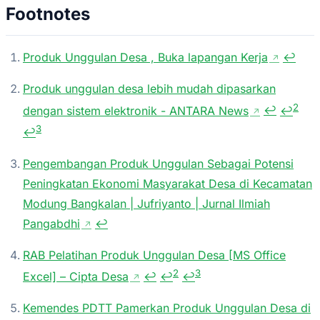
Footnotes
Produk Unggulan Desa , Buka lapangan Kerja
↩
↗
Produk unggulan desa lebih mudah dipasarkan
2
dengan sistem elektronik - ANTARA News
↩
↩
↗
3
↩
Pengembangan Produk Unggulan Sebagai Potensi
Peningkatan Ekonomi Masyarakat Desa di Kecamatan
Modung Bangkalan | Jufriyanto | Jurnal Ilmiah
Pangabdhi
↩
↗
RAB Pelatihan Produk Unggulan Desa [MS Office
2
3
Excel] – Cipta Desa
↩
↩
↩
↗
Kemendes PDTT Pamerkan Produk Unggulan Desa di