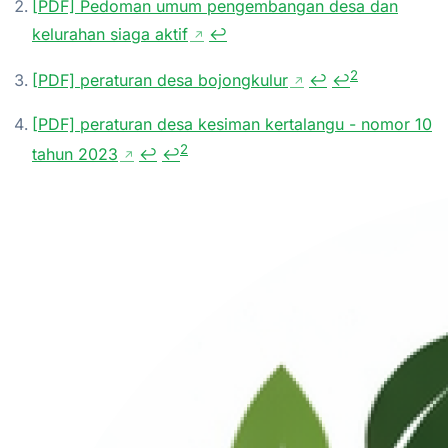
[PDF] Pedoman umum pengembangan desa dan
kelurahan siaga aktif
↩
↗
2
[PDF] peraturan desa bojongkulur
↩
↩
↗
[PDF] peraturan desa kesiman kertalangu - nomor 10
2
tahun 2023
↩
↩
↗